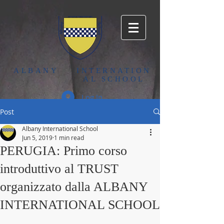
ALBANY
INTERNATION
AL SCHOOL
Log In
Post
Albany International School
Jun 5, 2019
1 min read
PERUGIA: Primo corso
introduttivo al TRUST
organizzato dalla ALBANY
INTERNATIONAL SCHOOL