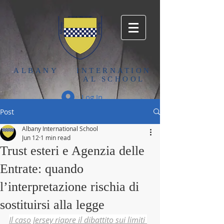
ALBANY
INTERNATION
AL SCHOOL
Log In
Post
Albany International School
Jun 12
1 min read
Trust esteri e Agenzia delle
Entrate: quando
l’interpretazione rischia di
sostituirsi alla legge
Il caso Jersey riapre il dibattito sui limiti 