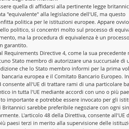
ere quella di affidarsi alla pertinente legge britannica
a "equivalente" alla legislazione dell'UE, ma questo 
fitta politica per le istituzioni europee. Appare ovvio
ello politico, si concentri molto sul processo di equiv
imento, ma la procedura di equivalenza è un processo
n garantito.
ital Requirements Directive 4, come la sua precedente
scuno Stato membro di autorizzare una succursale di 
ndizione che lo Stato membro informi per la prima volt
 bancaria europea e il Comitato Bancario Europeo. Ino
 3 consente all'UE di trattare rami di una particolare b
tico in tutta l'UE mediante accordi con uno o più paesi
o importante e potrebbe essere invocato per gli istitu
 i Britannici sarebbe preferibile negoziare con ogni si
ente. L'articolo 48 della Direttiva, consente all'UE d
 paesi terzi in merito alla supervisione delle istituz