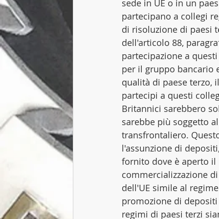
sede in UE o in un paese
partecipano a collegi reg
di risoluzione di paesi 
dell'articolo 88, paragr
partecipazione a questi 
per il gruppo bancario e
qualità di paese terzo, 
partecipi a questi colle
Britannici sarebbero so
sarebbe più soggetto all
transfrontaliero. Quest
l'assunzione di deposit
fornito dove è aperto il
commercializzazione di 
dell'UE simile al regim
promozione di depositi 
regimi di paesi terzi si