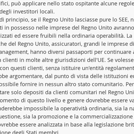
cifici, può applicare nello stato ospitante alcune regole
egli investitori locali.
i principio, se il Regno Unito lasciasse pure lo SEE, 
nti in possesso nelle imprese del Regno Unito avranno
lizzati ed essere fruibili nella ordinaria operabilità. La 
e del Regno Unito, assicuratori, grandi le imprese di
anagement, hanno diversi passaporti per continuare a
 clienti in molte altre giurisdizioni dell'UE. Se volesse
 con questi clienti, senza istituire un'entità regolamen
ebbe argomentare, dal punto di vista delle istituzioni 
ssibile fornire in nessun altro stato comunitario. Per
tare solo depositi da clienti comunitari nel Regno Uni
omento di questo livello e genere dovrebbe essere va
nderebbe impossibile la operatività ordinaria, sia la n
 questione, sia la promozione e la commercializzazione 
ovrebbe essere analizzata in base alla legislazione bri
zione degli Stati membri.