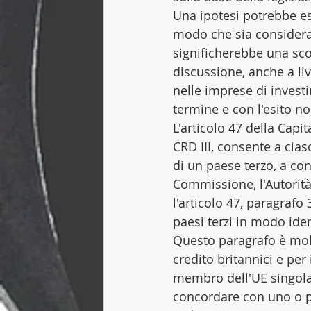
Una ipotesi potrebbe ess
modo che sia considerat
significherebbe una scon
discussione, anche a liv
nelle imprese di invest
termine e con l'esito no
L'articolo 47 della Cap
CRD III, consente a cia
di un paese terzo, a co
Commissione, l'Autorità
l'articolo 47, paragrafo
paesi terzi in modo iden
Questo paragrafo è molt
credito britannici e per
membro dell'UE singolarm
concordare con uno o più