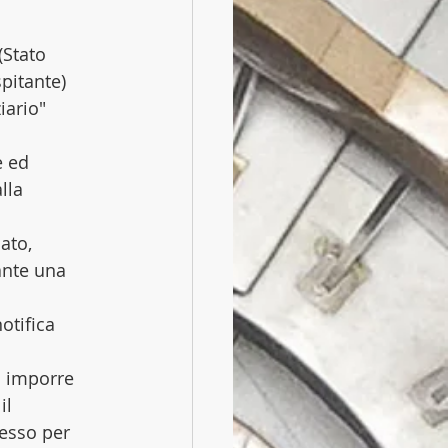
(Stato 
pitante) 
iario" 
 ed 
lla 
to,  
ante una 
otifica 
 
o imporre 
il 
messo per 