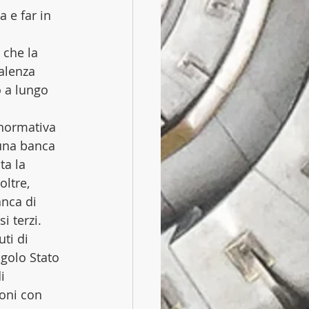
 e far in 
 che la 
alenza 
 a lungo 
 normativa 
una banca 
a la 
ltre, 
anca di 
 terzi. 
ti di 
ngolo Stato 
i 
ioni con 