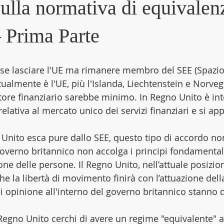
sulla normativa di equivalen
– Prima Parte
sse lasciare l'UE ma rimanere membro del SEE (Spazio
almente è l'UE, più l'Islanda, Liechtenstein e Norvegi
ttore finanziario sarebbe minimo. In Regno Unito è int
relativa al mercato unico dei servizi finanziari e si app
o Unito esca pure dallo SEE, questo tipo di accordo no
governo britannico non accolga i principi fondamentali
one delle persone. Il Regno Unito, nell’attuale posizion
he la libertà di movimento finirà con l’attuazione della
di opinione all'interno del governo britannico stanno 
 Regno Unito cerchi di avere un regime "equivalente" a