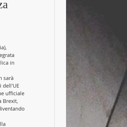
za
 
a), 
egrata 
lica in 
n sarà 
 dell'UE 
e ufficiale 
 Brexit, 
diventando 
lla 