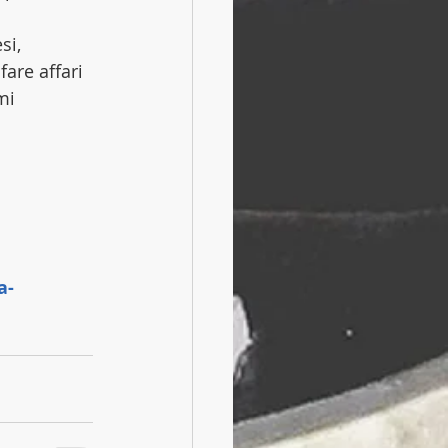
si, 
fare affari 
mi 
a-