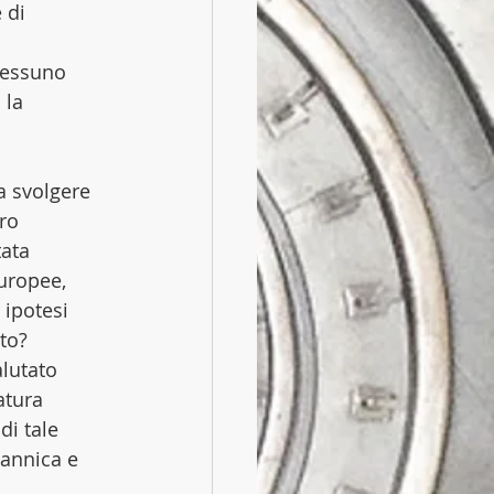
 di 
nessuno 
 la 
 
 svolgere 
ro 
tata 
europee, 
 ipotesi 
to? 
lutato 
atura 
di tale 
tannica e 