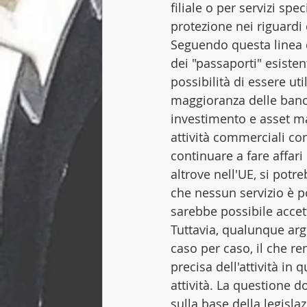
filiale o per servizi spe
protezione nei riguardi d
Seguendo questa linea d
dei "passaporti" esiste
possibilità di essere uti
maggioranza delle banch
investimento e asset m
attività commerciali con
continuare a fare affari
altrove nell'UE, si potr
che nessun servizio è po
sarebbe possibile accet
Tuttavia, qualunque arg
caso per caso, il che re
precisa dell'attività in
attività. La questione d
sulla base della legisla