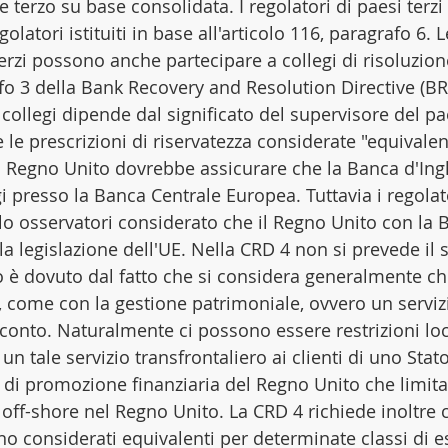
 terzo su base consolidata. I regolatori di paesi terzi 
olatori istituiti in base all'articolo 116, paragrafo 6. L
terzi possono anche partecipare a collegi di risoluzion
afo 3 della Bank Recovery and Resolution Directive (BR
collegi dipende dal significato del supervisore del pa
 le prescrizioni di riservatezza considerate "equivalent
il Regno Unito dovrebbe assicurare che la Banca d'Ingh
gi presso la Banca Centrale Europea. Tuttavia i regolat
lo osservatori considerato che il Regno Unito con la B
a legislazione dell'UE. Nella CRD 4 non si prevede il s
o è dovuto dal fatto che si considera generalmente ch
i, come con la gestione patrimoniale, ovvero un serviz
 conto. Naturalmente ci possono essere restrizioni loca
un tale servizio transfrontaliero ai clienti di uno St
e di promozione finanziaria del Regno Unito che limita
off-shore nel Regno Unito. La CRD 4 richiede inoltre c
ano considerati equivalenti per determinate classi di e