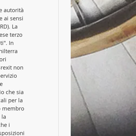
e autorità 
e ai sensi 
RD). La 
ese terzo 
i". In 
ilterra 
ori 
rexit non 
ervizio 
e 
io che sia 
li per la 
ato membro 
 la 
he i 
sposizioni 