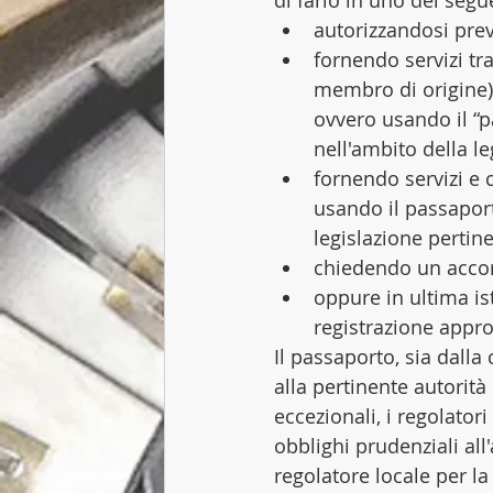
di farlo in uno dei segu
autorizzandosi pre
fornendo servizi tr
membro di origine) 
ovvero usando il “p
nell'ambito della le
fornendo servizi e
usando il passaport
legislazione pertine
chiedendo un accor
oppure in ultima is
registrazione appro
Il passaporto, sia dalla
alla pertinente autorit
eccezionali, i regolato
obblighi prudenziali all'
regolatore locale per la