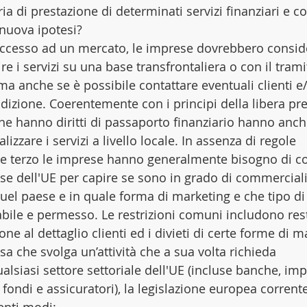
ia di prestazione di determinati servizi finanziari e co
nuova ipotesi?
accesso ad un mercato, le imprese dovrebbero consid
re i servizi su una base transfrontaliera o con il trami
a anche se è possibile contattare eventuali clienti e/
sdizione. Coerentemente con i principi della libera pr
che hanno diritti di passaporto finanziario hanno anch
izzare i servizi a livello locale. In assenza di regole 
se terzo le imprese hanno generalmente bisogno di c
ese dell'UE per capire se sono in grado di commerciali
uel paese e in quale forma di marketing e che tipo di 
bile e permesso. Le restrizioni comuni includono rest
ne al dettaglio clienti ed i divieti di certe forme di m
sa che svolga un’attività che a sua volta richieda 
ualsiasi settore settoriale dell'UE (incluse banche, imp
 fondi e assicuratori), la legislazione europea corrent