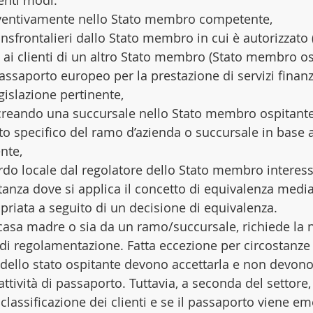
enti modi: 
ventivamente nello Stato membro competente,  
ansfrontalieri dallo Stato membro in cui è autorizzato 
ai clienti di un altro Stato membro (Stato membro os
assaporto europeo per la prestazione di servizi finanz
gislazione pertinente,  
 creando una succursale nello Stato membro ospitante
o specifico del ramo d’azienda o succursale in base a
nte,  
do locale dal regolatore dello Stato membro interessa
tanza dove si applica il concetto di equivalenza medi
priata a seguito di un decisione di equivalenza. 
 casa madre o sia da un ramo/succursale, richiede la n
à di regolamentazione. Fatta eccezione per circostanze
ri dello stato ospitante devono accettarla e non devon
attività di passaporto. Tuttavia, a seconda del settore, 
 classificazione dei clienti e se il passaporto viene e