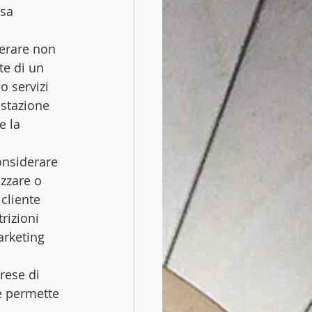
sa 
erare non 
te di un 
o servizi 
estazione 
e la 
onsiderare 
zzare o 
cliente 
rizioni 
arketing 
rese di 
e permette 