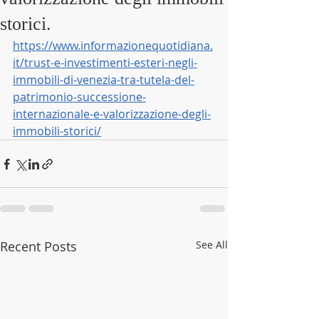
storici.
https://www.informazionequotidiana.
it/trust-e-investimenti-esteri-negli-
immobili-di-venezia-tra-tutela-del-
patrimonio-successione-
internazionale-e-valorizzazione-degli-
immobili-storici/
Recent Posts
See All