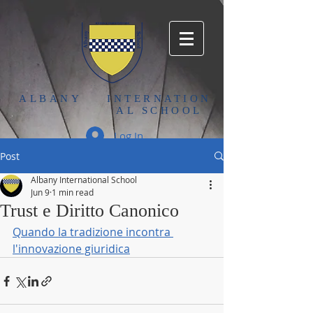
ALBANY
INTERNATION
AL SCHOOL
Log In
Post
Albany International School
Jun 9
1 min read
Trust e Diritto Canonico
Quando la tradizione incontra 
l'innovazione giuridica