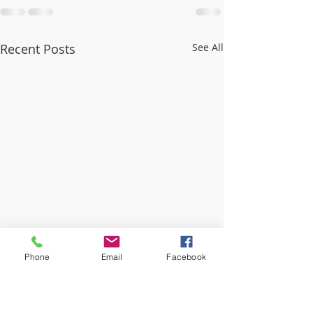
Recent Posts
See All
Phone
Email
Facebook
Il trust di comunità rurale
Il Trust nello sport