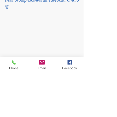
eleonoradiprisco@ordineavvocatiroma.o
rg
Phone
Email
Facebook