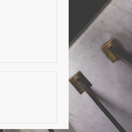
ello sport:
 frontiera per il
liano