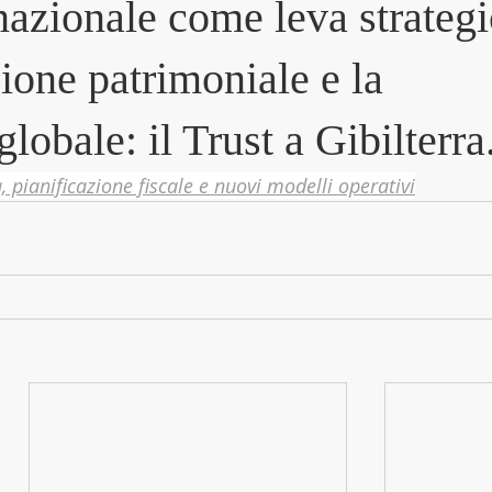
ernazionale come leva strateg
zione patrimoniale e la
lobale: il Trust a Gibilterra
 pianificazione fiscale e nuovi modelli operativi