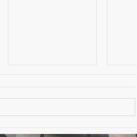
Il trust di comunità rurale
Il Trust n
Una proposta innovativa per la
Una nuova
rinascita delle frazioni italiane
calcio ita
tra tutela del patrimonio,
sviluppo economico e coesione
sociale: come operano nel
Regno Unito! Modello da
seguire