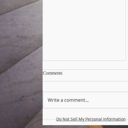
Andorra e il Trust: La nuova
Comments
frontiera europea della
pianificazione patrimoniale
Tra fiscalità competitiva,
fondazioni private e
Write a comment...
riconoscimento dei trust
internazionali
Do Not Sell My Personal Information