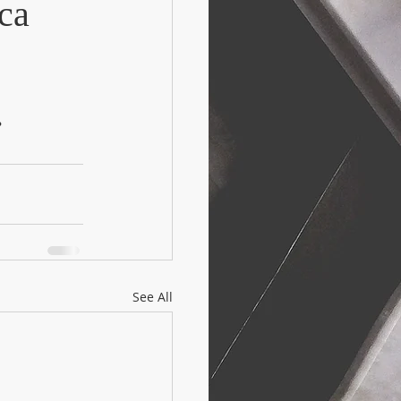
ica
.
See All