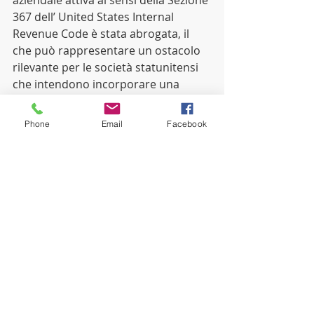
aziendale attiva ai sensi della Sezione 
367 dell’ United States Internal 
Revenue Code è stata abrogata, il 
che può rappresentare un ostacolo 
rilevante per le società statunitensi 
che intendono incorporare una 
filiale estera o trasferire attività a 
una società straniera in una 
Phone
Email
Facebook
procedura differita.)
Alcune norme anti-abuso introdotte 
dal TCJA potranno essere 
particolarmente onerose per le 
compagnie assicurative, compresa 
una disposizione espressa in merito 
ai premi di riassicurazione che sono 
stati pagati in modalità offshore.
Il TCJA introduce numerose 
modifiche riguardanti la fiscalità 
internazionale in rapporto alla 