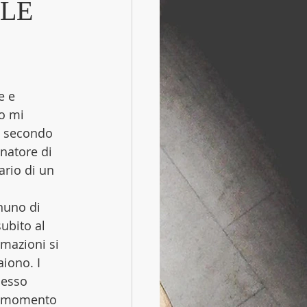
 LE
e e 
o mi 
rò secondo 
natore di 
ario di un 
nuno di 
ubito al 
mazioni si 
iono. I 
pesso 
il momento 