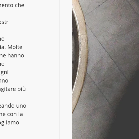
mento che 
stri 
no 
ia. Molte 
 ne hanno 
no 
gni 
ano 
gitare più 
reando uno 
me con la 
ogliamo 