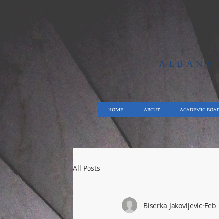
ALBAN
HOME
ABOUT
ACADEMIC BOA
All Posts
Biserka Jakovljevic
Feb 