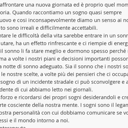
i affrontare una nuova giornata ed è proprio quel mo
moria. Quando raccontiamo un sogno quasi sempre 
uovo e cosi inconsapevolmente diamo un senso ai no
ito sono irreali e difficilmente accettabili.
are le difficoltà della vita sarebbe entrare in un son
utare, ha un effetto rinfrescante e ci riempie di energ
il sonno li fa stare meglio e dormono spesso perché
ma a volte i nostri piani e decisioni importanti posso
notte di sonno adeguato. Sia il sonno che i nostri so
e nostre scelte, a volte più dei pensieri che ci occup
 sogno di un incidente stradale ci può sconvolgere e a
idente di cui abbiamo letto nei giornali.
sforzo e ricordarsi dei propri sogni desiderandoli e c
rte cosciente della nostra mente. I sogni sono il lega
 nostra personalità con cui dobbiamo comunicare se v
ssi e il mondo intorno a noi.