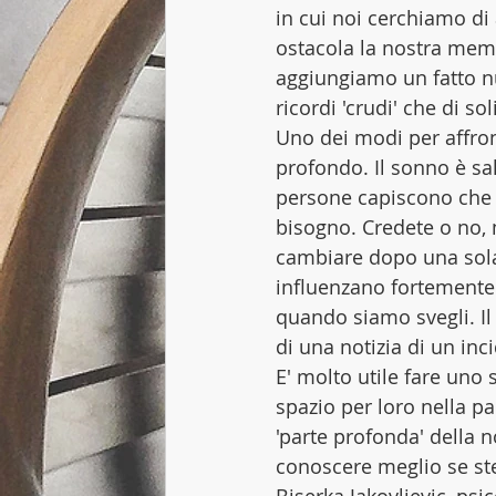
in cui noi cerchiamo d
ostacola la nostra me
aggiungiamo un fatto n
ricordi 'crudi' che di sol
Uno dei modi per affront
profondo. Il sonno è sal
persone capiscono che 
bisogno. Credete o no, 
cambiare dopo una sola 
influenzano fortemente l
quando siamo svegli. Il
di una notizia di un inc
E' molto utile fare uno 
spazio per loro nella pa
'parte profonda' della
conoscere meglio se ste