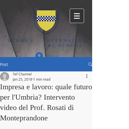
ALBANY
INTERNATION
AL SCHOOL
Log In
Post
Tef Channel
Jan 25, 2018
1 min read
Impresa e lavoro: quale futuro
per l'Umbria? Intervento
video del Prof. Rosati di
Monteprandone