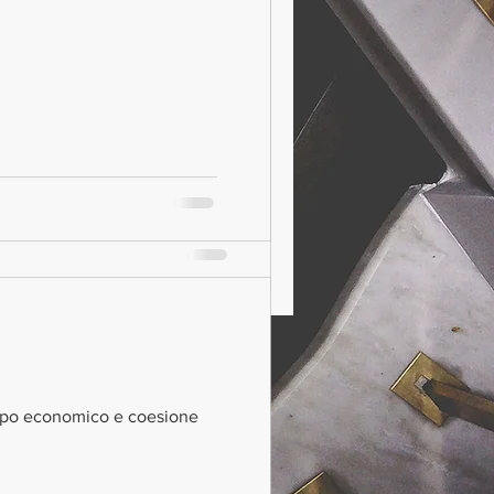
k and Kindle) regarding
ion By Giacomo Breda ESG
Governance:...
iluppo economico e coesione