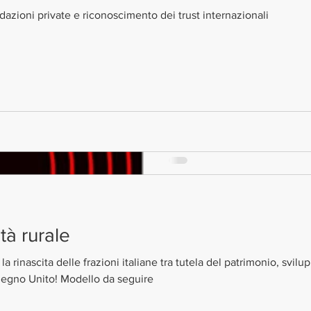
New Book
ndazioni private e riconoscimento dei trust internazionali
Online new book (paperbac
ESG, finance, and regulat
Environmental, Social and 
ità rurale
la rinascita delle frazioni italiane tra tutela del patrimonio, sv
Regno Unito! Modello da seguire