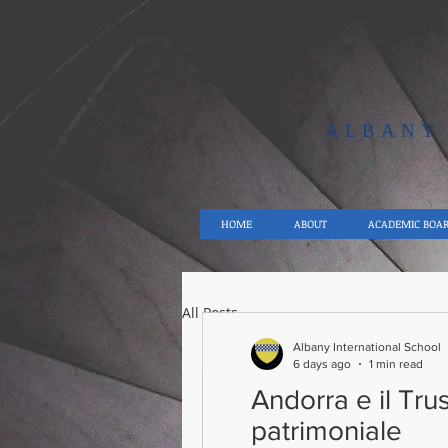
ALBAN
HOME
ABOUT
ACADEMIC BOA
All Posts
Albany International School
6 days ago
1 min read
Andorra e il Tru
patrimoniale