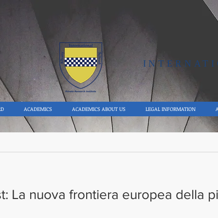
Y
INTERNAT
RD
ACADEMICS
ACADEMICS ABOUT US
LEGAL INFORMATION
st: La nuova frontiera europea della p
Albany International School
Dec 3, 2022
1 min read