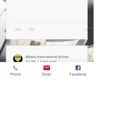
Albany International School
Jul 24
1 min read
Il trust di comunità rurale
Phone
Email
Facebook
Una proposta innovativa per la rinascita
delle frazioni italiane tra tutela del
patrimonio, sviluppo economico e
coesione sociale: come operano nel
Regno Unito! Modello da seguire