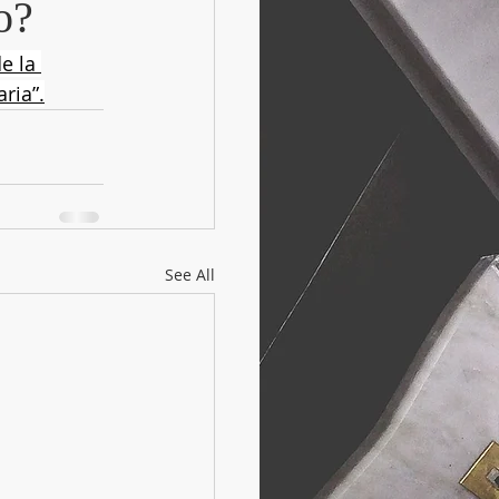
o?
e la 
aria”.
See All