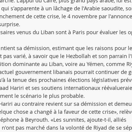
rche. L'appui du Caire, plus grand pays arabe, lui est
qui s'apparente à un lâchage de l'Arabie saoudite, son
enchement de cette crise, le 4 novembre par l'annonce
urprise.
ssaires venus du Liban sont à Paris pour évaluer les o
intient sa démission, estimant que les raisons pour les
t pas varié, à savoir que le Hezbollah et son parrain l'
sition dominante au Liban, voire au Yémen, comme Riy
'actuel gouvernement libanais pourrait continuer de gé
u'à la tenue des prochaines élections législatives pré
aad Hariri et ses soutiens internationaux réévalueraie
ement le scénario le plus probable.
ariri au contraire revient sur sa démission et demeu
lque chose a changé à la faveur de cette crise», relèv
léphone à Beyrouth. «Les sunnites, ajoute-t-il, alliés 
ie n'ont pas marché dans la volonté de Riyad de se sép