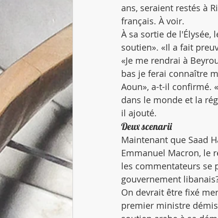
ans, seraient restés à R
français. À voir.
À sa sortie de l'Élysée
soutien». «Il a fait preuv
«Je me rendrai à Beyrout
bas je ferai connaître 
Aoun», a-t-il confirmé.
dans le monde et la régi
il ajouté.
Deux scenarii
Maintenant que Saad Ha
Emmanuel Macron, le re
les commentateurs se po
gouvernement libanais
On devrait être fixé mer
premier ministre démiss