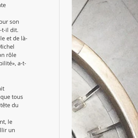
te 
pour son 
-il dit. 
le et de là-
Michel 
n rôle 
lité», a-t-
it 
 que tous 
tête du 
t, le 
lir un 