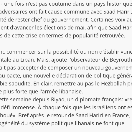
 - une fois n'est pas coutume dans un pays historiqu
dversaires ont fait cause commune avec Saad Hariri,
enté de rester chef du gouvernement. Certaines voix au
t d'avancer les élections de mai, afin que Saad Hari
 de cette crise en termes de popularité retrouvée.
nc commencer sur la possibilité ou non d'établir «une
le au Liban. Mais, ajoute l'observateur de Beyrouth,
rait pas accepter de composer un nouveau gouvernem
au pacte, une nouvelle déclaration de politique généra
ie saoudite. En clair, remettre au pas le Hezbollah pr
e plus forte que l'armée libanaise.
ette semaine depuis Riyad, un diplomate français: «r
 défi immense. À chaque fois que les Israéliens ont e
choué». Bref après le retour de Saad Hariri en France, 
généité du système politique libanais ne font que 