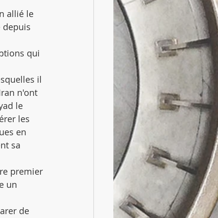
 
 allié le 
 depuis 
ptions qui 
quelles il 
Iran n'ont 
ad le 
rer les 
vues en 
nt sa 
re premier 
e un 
arer de 