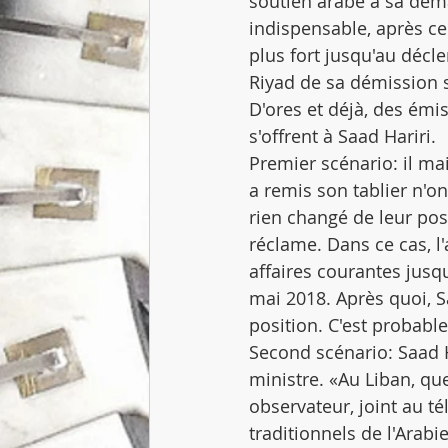
soutien arabe à sa déma
indispensable, après ce 
plus fort jusqu'au décl
Riyad de sa démission s
D'ores et déjà, des émi
s'offrent à Saad Hariri.
Premier scénario: il ma
a remis son tablier n'on
rien changé de leur po
réclame. Dans ce cas, l
affaires courantes jusq
mai 2018. Après quoi, S
position. C'est probabl
Second scénario: Saad H
ministre. «Au Liban, que
observateur, joint au té
traditionnels de l'Arab