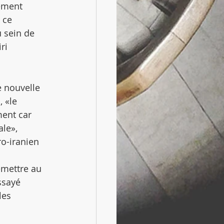
ement 
 ce 
 sein de 
ri 
 nouvelle 
 «le 
ent car 
le», 
o-iranien 
emettre au 
ssayé 
les 