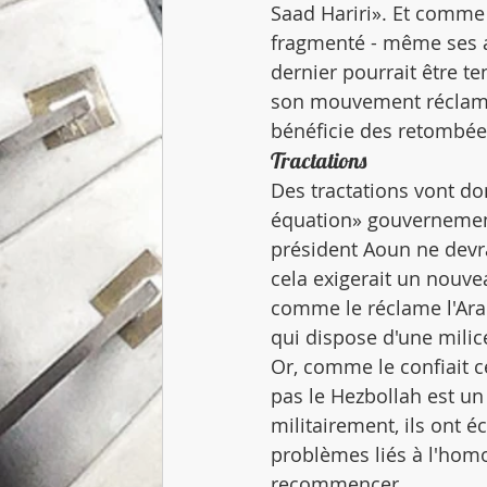
Saad Hariri». Et comme
fragmenté - même ses a
dernier pourrait être t
son mouvement réclamen
bénéficie des retombées
Tractations
Des tractations vont do
équation» gouvernementa
président Aoun ne dev
cela exigerait un nouve
comme le réclame l'Arab
qui dispose d'une milic
Or, comme le confiait c
pas le Hezbollah est un
militairement, ils ont é
problèmes liés à l'homo
recommencer.