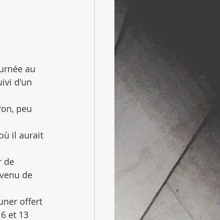
ournée au 
ivi d'un 
on, peu 
ù il aurait 
 de 
 venu de 
uner offert 
6 et 13 