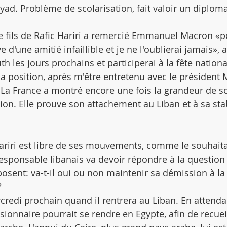
iyad. Problème de scolarisation, fait valoir un diploma
, le fils de Rafic Hariri a remercié Emmanuel Macron «
e d'une amitié infaillible et je ne l'oublierai jamais», a-t
h les jours prochains et participerai à la fête nationa
ma position, après m'être entretenu avec le président 
 «La France a montré encore une fois la grandeur de so
on. Elle prouve son attachement au Liban et à sa stabi
riri est libre de ses mouvements, comme le souhaita
sponsable libanais va devoir répondre à la question
sent: va-t-il oui ou non maintenir sa démission à la 
?
credi prochain quand il rentrera au Liban. En attendan
ionnaire pourrait se rendre en Egypte, afin de recueil